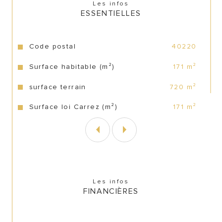
Les infos
une cave à vin.
ESSENTIELLES
Caractéristiques
Valeurs
Code postal
40220
Surface habitable (m²)
171 m²
surface terrain
720 m²
Surface loi Carrez (m²)
171 m²
Les infos
FINANCIÈRES