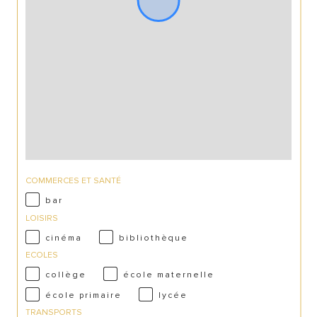
COMMERCES ET SANTÉ
bar
LOISIRS
cinéma
bibliothèque
ECOLES
collège
école maternelle
école primaire
lycée
TRANSPORTS