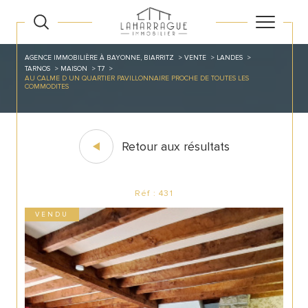
AGENCE IMMOBILIÈRE À BAYONNE, BIARRITZ
VENTE
LANDES
TARNOS
MAISON
T7
AU CALME D UN QUARTIER PAVILLONNAIRE PROCHE DE TOUTES LES
COMMODITES
Retour aux résultats
Réf : 431
VENDU