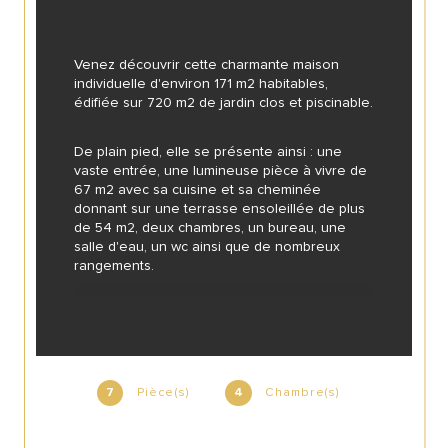
Venez découvrir cette charmante maison 
individuelle d'environ 171 m2 habitables, 
édifiée sur 720 m2 de jardin clos et piscinable.
De plain pied, elle se présente ainsi : une 
vaste entrée, une lumineuse pièce à vivre de 
67 m2 avec sa cuisine et sa cheminée 
donnant sur une terrasse ensoleillée de plus 
de 54 m2, deux chambres, un bureau, une 
salle d'eau, un wc ainsi que de nombreux 
rangements.
Après avoir descendu quelques marches 
vous pénétrerez dans un couloir desservant 
deux chambres, une salle d'eau avec wc et 
une buanderie.
Pièce(s)
Chambre(s)
7
4
Mais aussi d'une surface de 89 m2 : un 
garage double, un atelier, une chaufferie et 