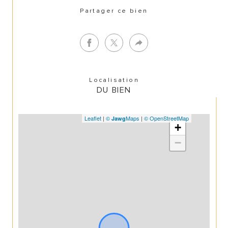
Partager ce bien
Localisation
DU BIEN
Leaflet
|
©
Maps
|
© OpenStreetMap
Jawg
+
−