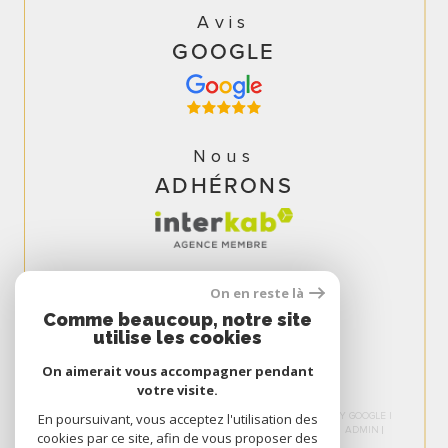
Avis
GOOGLE
Nous
ADHÉRONS
On en reste là
Comme beaucoup, notre site
utilise les cookies
On aimerait vous accompagner pendant
votre visite.
© 2026 | TOUS DROITS RÉSERVÉS | TRADUCTION POWERED BY GOOGLE |
En poursuivant, vous acceptez l'utilisation des
NOS HONORAIRES
PLAN DU SITE
MENTIONS LÉGALES
ADMIN
cookies par ce site, afin de vous proposer des
NOS LIENS
POLITIQUE RGPD
COOKIES