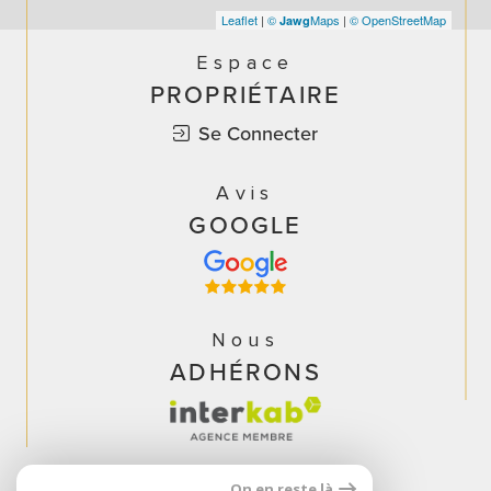
Leaflet
|
©
Maps
|
© OpenStreetMap
Jawg
Espace
PROPRIÉTAIRE
Se Connecter
Avis
GOOGLE
Nous
ADHÉRONS
On en reste là