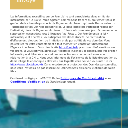
Envoyer
Les informations recueillies sur ce formulaire sont enregistrées dans un fichier
informatisé par La Boite Immo agissant comme Sous-traitant du traitement pour la
gestion de la clientèle/prospects de l'Agence / du Réseau qui reste Responsable du
Traitement de vos Données personnelles. La base légale du traitement repose sur
l'intérêt légitime de l'Agence / du Réseau. Elles sont conservées jusqu'à demande de
suppression et sont destinées à l'Agence / au Réseau. Conformément à la loi «
informatique et libertés », vous disposez des droits d’accès, de rectification,
d’effacement, d’opposition, de limitation et de portabilité de vos données. Vous
pouvez retirer votre consentement à tout moment en contactant directement
l’Agence / Le Réseau. Consultez le site
https://cnil.fr/fr
pour plus d’informations sur
vos droits. Si vous estimez, après avoir contacté l'Agence / le Réseau, que vos droits «
Informatique et Libertés » ne sont pas respectés, vous pouvez adresser une
réclamation à la CNIL. Nous vous informons de l’existence de la liste d'opposition au
démarchage téléphonique « Bloctel », sur laquelle vous pouvez vous inscrire ici :
https://www.bloctel.gouv.fr
. Dans le cadre de la protection des Données personnelles,
nous vous invitons à ne pas inscrire de Données sensibles dans le champ de saisie
libre.
Ce site est protégé par reCAPTCHA, les
et es
Politiques de Confidentialité
de Google s'appliquent.
Conditions d'utilisation