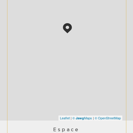
Leaflet
|
©
Maps
|
© OpenStreetMap
Jawg
Espace