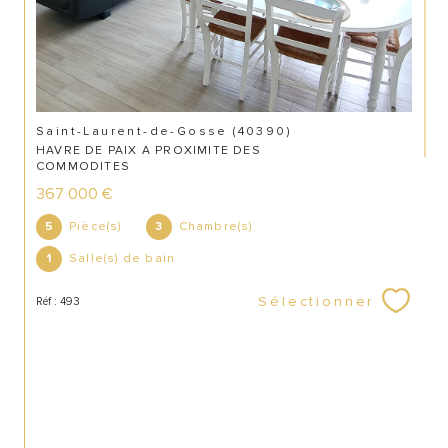
Saint-Laurent-de-Gosse (40390)
HAVRE DE PAIX A PROXIMITE DES
COMMODITES
367 000 €
Pièce(s)
Chambre(s)
5
3
CONTACT
Salle(s) de bain
1
Sélectionner
Réf : 493