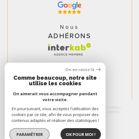
Nous
ADHÉRONS
On en reste là
Comme beaucoup, notre site
utilise les cookies
On aimerait vous accompagner pendant
votre visite.
© 2026 | TOUS DROITS RÉSERVÉS | TRADUCTION POWERED BY GOOGLE |
En poursuivant, vous acceptez l'utilisation des
NOS HONORAIRES
PLAN DU SITE
MENTIONS LÉGALES
ADMIN
cookies par ce site, afin de vous proposer des
NOS LIENS
POLITIQUE RGPD
COOKIES
contenus adaptés et réaliser des statistiques !
PARAMÉTRER
OK POUR MOI !