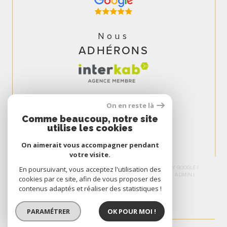
Nous
ADHÉRONS
On en reste là
Comme beaucoup, notre site
utilise les cookies
On aimerait vous accompagner pendant
votre visite.
© 2026 | TOUS DROITS RÉSERVÉS | TRADUCTION POWERED BY GOOGLE |
En poursuivant, vous acceptez l'utilisation des
NOS HONORAIRES
PLAN DU SITE
MENTIONS LÉGALES
ADMIN
cookies par ce site, afin de vous proposer des
NOS LIENS
POLITIQUE RGPD
COOKIES
contenus adaptés et réaliser des statistiques !
PARAMÉTRER
OK POUR MOI !