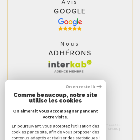
Avis
GOOGLE
Nous
ADHÉRONS
On en reste là
Comme beaucoup, notre site
utilise les cookies
On aimerait vous accompagner pendant
votre visite.
© 2026 | TOUS DROITS RÉSERVÉS | TRADUCTION POWERED BY GOOGLE |
En poursuivant, vous acceptez l'utilisation des
NOS HONORAIRES
PLAN DU SITE
MENTIONS LÉGALES
ADMIN
cookies par ce site, afin de vous proposer des
NOS LIENS
POLITIQUE RGPD
COOKIES
contenus adaptés et réaliser des statistiques !