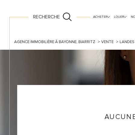
ancien
vide
neuf
RECHERCHE
ACHETER
LOUER
NO
AGENCE IMMOBILIÈRE À BAYONNE, BIARRITZ
VENTE
LANDES
AUCUNE