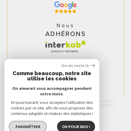
Nous
ADHÉRONS
On en reste là
Comme beaucoup, notre site
utilise les cookies
On aimerait vous accompagner pendant
votre visite.
© 2026 | TOUS DROITS RÉSERVÉS | TRADUCTION POWERED BY GOOGLE |
En poursuivant, vous acceptez l'utilisation des
NOS HONORAIRES
PLAN DU SITE
MENTIONS LÉGALES
ADMIN
cookies par ce site, afin de vous proposer des
NOS LIENS
POLITIQUE RGPD
COOKIES
contenus adaptés et réaliser des statistiques !
PARAMÉTRER
OK POUR MOI !