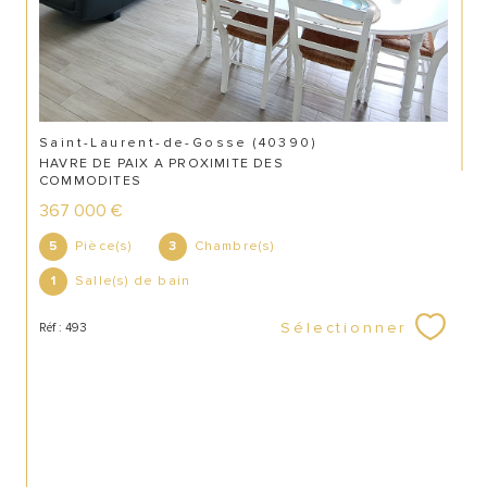
Saint-Laurent-de-Gosse (40390)
HAVRE DE PAIX A PROXIMITE DES
COMMODITES
367 000 €
Pièce(s)
Chambre(s)
5
3
CONTACT
Salle(s) de bain
1
Sélectionner
Réf : 493