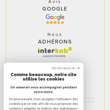
Avis
GOOGLE
Nous
ADHÉRONS
On en reste là
Comme beaucoup, notre site
utilise les cookies
On aimerait vous accompagner pendant
votre visite.
© 2026 | TOUS DROITS RÉSERVÉS | TRADUCTION POWERED BY GOOGLE |
En poursuivant, vous acceptez l'utilisation des
NOS HONORAIRES
PLAN DU SITE
MENTIONS LÉGALES
ADMIN
cookies par ce site, afin de vous proposer des
NOS LIENS
POLITIQUE RGPD
COOKIES
contenus adaptés et réaliser des statistiques !