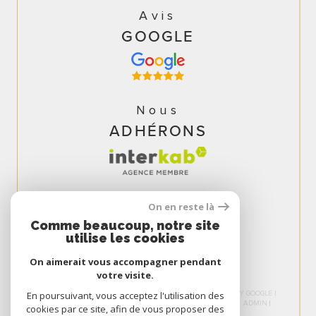
Avis
GOOGLE
Nous
ADHÉRONS
On en reste là
Comme beaucoup, notre site
utilise les cookies
On aimerait vous accompagner pendant
votre visite.
© 2026 | TOUS DROITS RÉSERVÉS | TRADUCTION POWERED BY GOOGLE |
En poursuivant, vous acceptez l'utilisation des
NOS HONORAIRES
PLAN DU SITE
MENTIONS LÉGALES
ADMIN
cookies par ce site, afin de vous proposer des
NOS LIENS
POLITIQUE RGPD
COOKIES