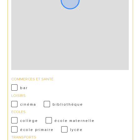
COMMERCES ET SANTÉ
bar
LOISIRS
cinéma
bibliothèque
ECOLES
collège
école maternelle
école primaire
lycée
TRANSPORTS