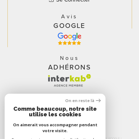
Avis
GOOGLE
Nous
ADHÉRONS
On en reste là
Comme beaucoup, notre site
utilise les cookies
On aimerait vous accompagner pendant
votre visite.
© 2026 | TOUS DROITS RÉSERVÉS | TRADUCTION POWERED BY GOOGLE |