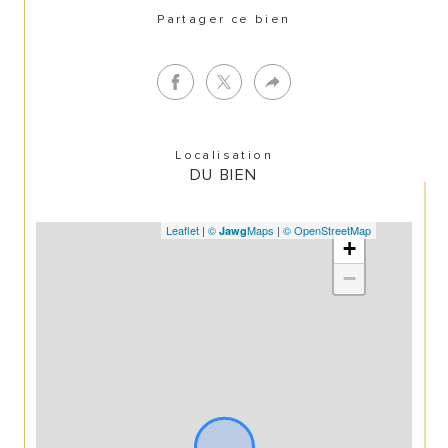
Partager ce bien
Localisation
DU BIEN
Leaflet
|
©
Maps
|
© OpenStreetMap
Jawg
+
−