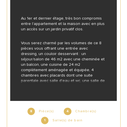
Au 1er et dernier étage, très bon compromis 
entre l'appartement et la maison avec en plus 
un accès sur un jardin privatif clos.
Vous serez charmé par les volumes de ce 8 
pièces vous offrant une entrée avec 
dressing, un couloir desservant : un 
séjour/salon de 46 m2 avec une cheminée et 
un balcon, une cuisine de 24 m2 
complètement aménagée et équipée, 4 
chambres avec placards dont une suite 
parentale avec salle d'eau et wc, une salle de 
bains, un wc indépendant et une buanderie.
Mais aussi : un abri voitures, un stationnement 
extérieur privatif pour 4 véhicules, un atelier 
et un cellier.
Pièce(s)
Chambre(s)
8
4
Salle(s) de bain
1
Une visite, un coup de coeur assuré.