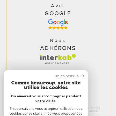
Avis
GOOGLE
Nous
ADHÉRONS
On en reste là
Comme beaucoup, notre site
utilise les cookies
On aimerait vous accompagner pendant
votre visite.
© 2026 | TOUS DROITS RÉSERVÉS | TRADUCTION POWERED BY GOOGLE |
En poursuivant, vous acceptez l'utilisation des
NOS HONORAIRES
PLAN DU SITE
MENTIONS LÉGALES
ADMIN
cookies par ce site, afin de vous proposer des
NOS LIENS
POLITIQUE RGPD
COOKIES