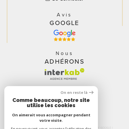
Avis
GOOGLE
Nous
ADHÉRONS
On en reste là
Comme beaucoup, notre site
utilise les cookies
On aimerait vous accompagner pendant
votre visite.
En poursuivant, vous acceptez l'utilisation des
© 2026 | TOUS DROITS RÉSERVÉS | TRADUCTION POWERED BY GOOGLE |