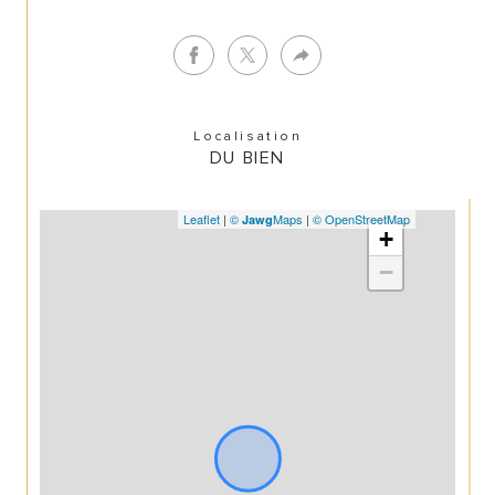
Localisation
DU BIEN
Leaflet
|
©
Maps
|
© OpenStreetMap
Jawg
+
−