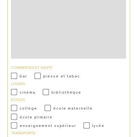
COMMERCES ET SANTÉ
bar
presse et tabac
LOISIRS
cinéma
bibliothèque
ECOLES
collège
école maternelle
école primaire
enseignement supérieur
lycée
TRANSPORTS