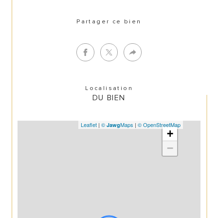
Partager ce bien
Localisation
DU BIEN
Leaflet
|
©
Maps
|
© OpenStreetMap
Jawg
+
−