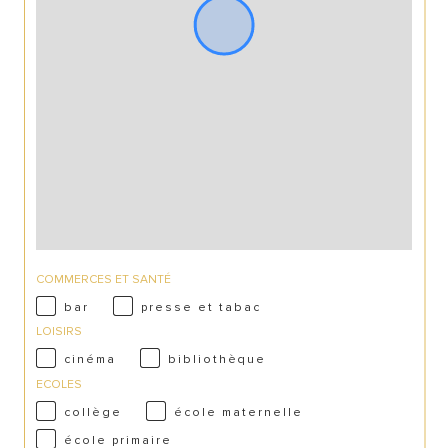
COMMERCES ET SANTÉ
bar
presse et tabac
LOISIRS
cinéma
bibliothèque
ECOLES
collège
école maternelle
école primaire