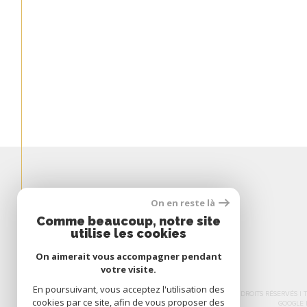
Espace
On en reste là
PROPRIÉTAIRE
Comme beaucoup, notre site
utilise les cookies
Se Connecter
On aimerait vous accompagner pendant
votre visite.
En poursuivant, vous acceptez l'utilisation des
© 2026 | TOUS DROITS RÉSERVÉS 
cookies par ce site, afin de vous proposer des
GOOGLE 