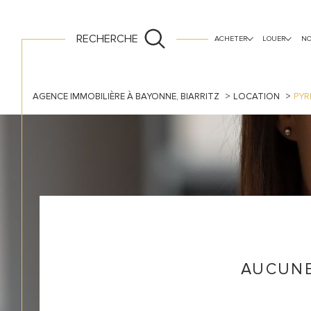
ancien
vide
neuf
RECHERCHE
ACHETER
LOUER
NO
AGENCE IMMOBILIÈRE À BAYONNE, BIARRITZ
LOCATION
PYR
AUCUNE