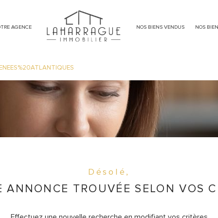
immeuble
meublé
TRE AGENCE
NOS BIENS VENDUS
NOS BIE
ENEES%20ATLANTIQUES
Désolé,
 ANNONCE TROUVÉE SELON VOS C
Effectuez une nouvelle recherche en modifiant vos critères