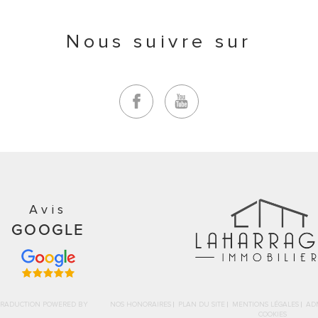
Nous suivre sur
Avis
GOOGLE
| TRADUCTION POWERED BY
NOS HONORAIRES
PLAN DU SITE
MENTIONS LÉGALES
AD
|
COOKIES