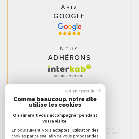
Avis
GOOGLE
Nous
ADHÉRONS
On en reste là
Comme beaucoup, notre site
utilise les cookies
On aimerait vous accompagner pendant
votre visite.
© 2026 | TOUS DROITS RÉSERVÉS | TRADUCTION POWERED BY GOOGLE |
En poursuivant, vous acceptez l'utilisation des
NOS HONORAIRES
PLAN DU SITE
MENTIONS LÉGALES
ADMIN
cookies par ce site, afin de vous proposer des
NOS LIENS
POLITIQUE RGPD
COOKIES