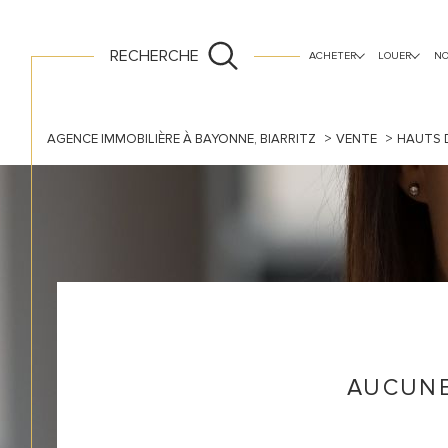
RECHERCHE
ACHETER
LOUER
NO
ancien
vide
neuf
AGENCE IMMOBILIÈRE À BAYONNE, BIARRITZ
VENTE
HAUTS D
AUCUNE