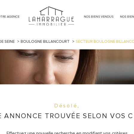
TRE AGENCE
NOS BIENS VENDUS
NOS BIE
immeuble
meublé
E SEINE
BOULOGNE BILLANCOURT
SECTEUR BOULOGNE BILLANC
Désolé,
 ANNONCE TROUVÉE SELON VOS C
Effectuez une nouvelle recherche en modifiant vos critères