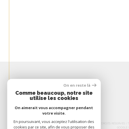
Espace
On en reste là
PROPRIÉTAIRE
Comme beaucoup, notre site
utilise les cookies
Se Connecter
On aimerait vous accompagner pendant
votre visite.
En poursuivant, vous acceptez l'utilisation des
© 2026 | TOUS DROITS RÉSERVÉS 
cookies par ce site, afin de vous proposer des
GOOGLE 