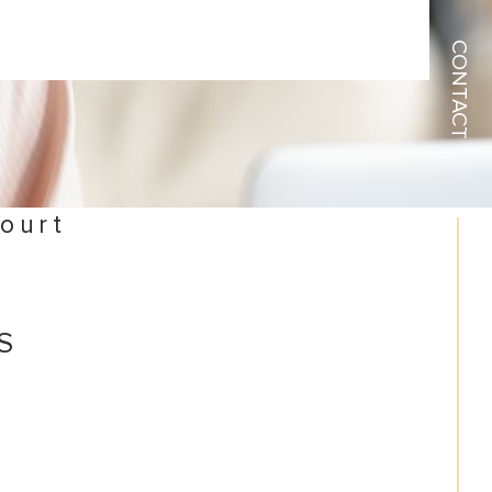
CONTACT
court
S