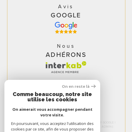
Avis
GOOGLE
Nous
ADHÉRONS
On en reste là
Comme beaucoup, notre site
utilise les cookies
On aimerait vous accompagner pendant
votre visite.
© 2026 | TOUS DROITS RÉSERVÉS | TRADUCTION POWERED BY GOOGLE |
En poursuivant, vous acceptez l'utilisation des
NOS HONORAIRES
PLAN DU SITE
MENTIONS LÉGALES
ADMIN
cookies par ce site, afin de vous proposer des
NOS LIENS
POLITIQUE RGPD
COOKIES