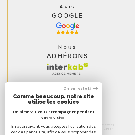
Avis
GOOGLE
Nous
ADHÉRONS
On en reste là
Comme beaucoup, notre site
utilise les cookies
On aimerait vous accompagner pendant
votre visite.
© 2026 | TOUS DROITS RÉSERVÉS | TRADUCTION POWERED BY GOOGLE |
En poursuivant, vous acceptez l'utilisation des
NOS HONORAIRES
PLAN DU SITE
MENTIONS LÉGALES
ADMIN
cookies par ce site, afin de vous proposer des
NOS LIENS
POLITIQUE RGPD
COOKIES