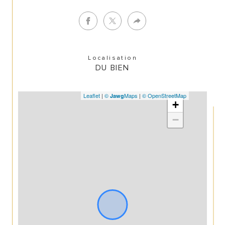
Localisation
DU BIEN
Leaflet
|
©
Maps
|
© OpenStreetMap
Jawg
+
−