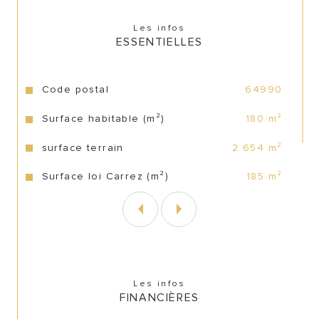
Les infos
Charmez par ses prestations de qualité, une 
ESSENTIELLES
visite suffira pour un coup de coeur !
Caractéristiques
Valeurs
Code postal
64990
Surface habitable (m²)
180 m²
surface terrain
2 654 m²
Surface loi Carrez (m²)
185 m²
Les infos
FINANCIÈRES