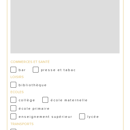
COMMERCES ET SANTÉ
bar
presse et tabac
LOISIRS
bibliothèque
ECOLES
collège
école maternelle
école primaire
enseignement supérieur
lycée
TRANSPORTS