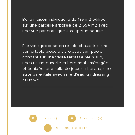
Belle maison individuelle de 185 m2 édifiée 
sur une parcelle arborée de 2 654 m2 avec 
une vue panoramique à couper le souffle.
Elle vous propose en rez-de-chaussée : une 
confortable pièce à vivre avec son poêle 
donnant sur une vaste terrasse plein sud, 
une cuisine ouverte entièrement aménagée 
et équipée, une salle de jeux, un bureau, une 
suite parentale avec salle d'eau, un dressing 
et un wc.
A l'étage : un palier, trois vastes chambres 
dont une avec balcon, une salle de bains, un 
wc et dans les combles deux dressing à 
terminer d'aménager.
Pièce(s)
Chambre(s)
8
4
Mais aussi au sous-sol : une buanderie, un 
Salle(s) de bain
1
garage double, une cave et un atelier.