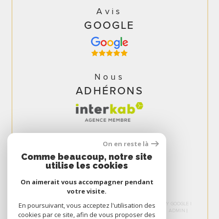
Avis
GOOGLE
Nous
ADHÉRONS
On en reste là
Comme beaucoup, notre site
utilise les cookies
On aimerait vous accompagner pendant
votre visite.
© 2026 | TOUS DROITS RÉSERVÉS | TRADUCTION POWERED BY GOOGLE |
En poursuivant, vous acceptez l'utilisation des
NOS HONORAIRES
PLAN DU SITE
MENTIONS LÉGALES
ADMIN
cookies par ce site, afin de vous proposer des
NOS LIENS
POLITIQUE RGPD
COOKIES