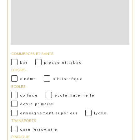
COMMERCES ET SANTÉ
bar
presse et tabac
LOISIRS
cinéma
bibliothèque
ECOLES
collège
école maternelle
école primaire
enseignement supérieur
lycée
TRANSPORTS
gare ferroviaire
PRATIQUE