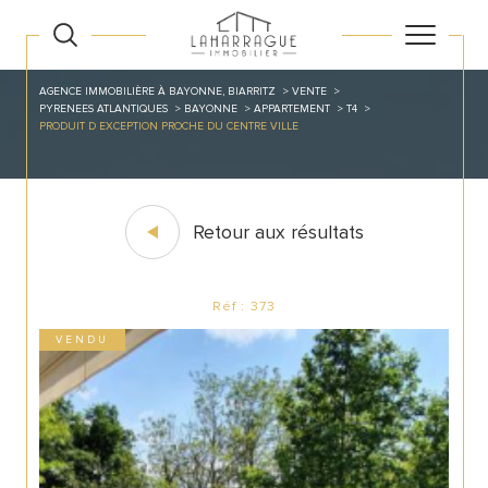
AGENCE IMMOBILIÈRE À BAYONNE, BIARRITZ
VENTE
PYRENEES ATLANTIQUES
BAYONNE
APPARTEMENT
T4
PRODUIT D EXCEPTION PROCHE DU CENTRE VILLE
Retour aux résultats
Réf : 373
VENDU