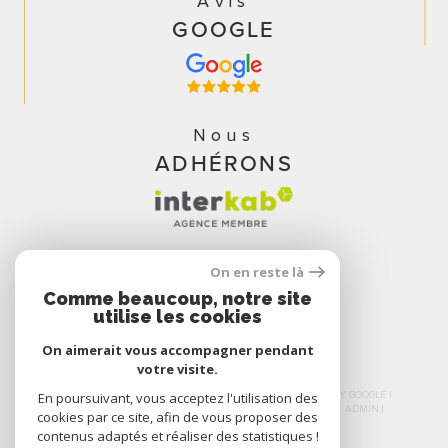
Avis
GOOGLE
Nous
ADHÉRONS
On en reste là
Comme beaucoup, notre site
utilise les cookies
On aimerait vous accompagner pendant
votre visite.
© 2026 | TOUS DROITS RÉSERVÉS | TRADUCTION POWERED BY GOOGLE |
En poursuivant, vous acceptez l'utilisation des
NOS HONORAIRES
PLAN DU SITE
MENTIONS LÉGALES
ADMIN
cookies par ce site, afin de vous proposer des
NOS LIENS
POLITIQUE RGPD
COOKIES
contenus adaptés et réaliser des statistiques !