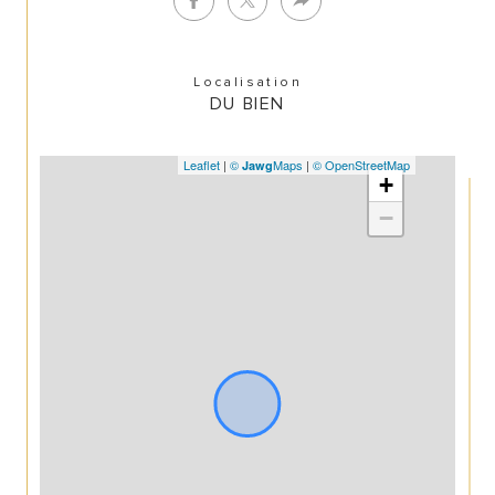
Localisation
DU BIEN
Leaflet
|
©
Maps
|
© OpenStreetMap
Jawg
+
−