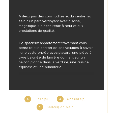
A deux pas des commodités et du centre, au 
sein d'un parc verdoyant avec piscine, 
magnifique 4 pièces refait à neuf et aux 
prestations de qualité.
Ce spacieux appartement traversant vous 
offrira tout le confort de ses volumes à savoir 
: une vaste entrée avec placard, une pièce à 
vivre baignée de lumière donnant sur un 
balcon plongé dans la verdure, une cuisine 
équipée et une buanderie.
Côté nuit, un couloir avec placard desservant 
: une suite parentale avec placards et une 
salle d'eau, 2 chambres avec placards, une 
salle de bains et un wc indépendant.
Pièce(s)
Chambre(s)
4
3
Mais aussi : une cave et deux places de 
Salle(s) de bain
1
parking privatives dont une en sous-sol.