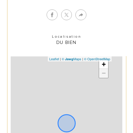
Localisation
DU BIEN
Leaflet
|
©
Maps
|
© OpenStreetMap
Jawg
+
−