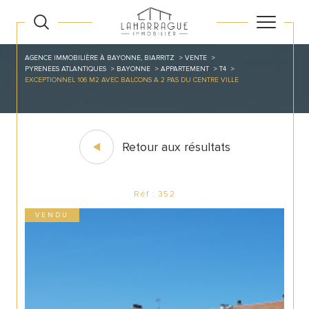
AGENCE IMMOBILIÈRE À BAYONNE, BIARRITZ
VENTE
PYRENEES ATLANTIQUES
BAYONNE
APPARTEMENT
T4
EXCEPTIONNEL 106 M2 AVEC BALCONS A 2 PAS DU CENTRE VILLE
Retour aux résultats
Réf : 352
VENDU