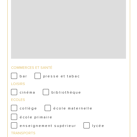
COMMERCES ET SANTÉ
bar
presse et tabac
LOISIRS
cinéma
bibliothèque
ECOLES
collège
école maternelle
école primaire
enseignement supérieur
lycée
TRANSPORTS