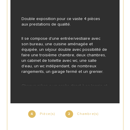
Double exposition pour ce vaste 4 pièces 
aux prestations de qualité.
Il se compose d'une entrée/vestiaire avec 
son bureau, une cuisine aménagée et 
équipée, un séjour double avec possibilité de 
faire une troisième chambre, deux chambres, 
un cabinet de toilette avec wc, une salle 
d'eau, un wc indépendant, de nombreux 
rangements, un garage fermé et un grenier.
Chaque pièce a un accès direct à sa loggia et 
à son balcon.
Pièce(s)
Chambre(s)
4
2