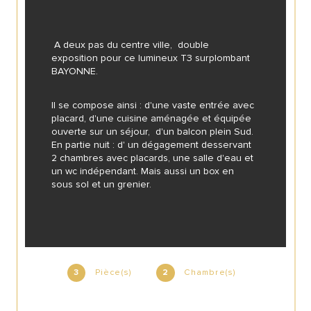
 A deux pas du centre ville,  double 
exposition pour ce lumineux T3 surplombant 
BAYONNE.
Il se compose ainsi : d'une vaste entrée avec 
placard, d'une cuisine aménagée et équipée 
ouverte sur un séjour,  d'un balcon plein Sud. 
En partie nuit : d' un dégagement desservant  
2 chambres avec placards, une salle d'eau et 
un wc indépendant. Mais aussi un box en 
sous sol et un grenier.
Pièce(s)
Chambre(s)
3
2