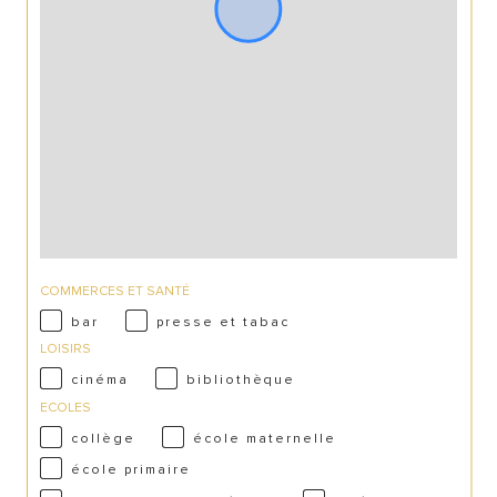
COMMERCES ET SANTÉ
bar
presse et tabac
LOISIRS
cinéma
bibliothèque
ECOLES
collège
école maternelle
école primaire