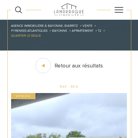
AGENCE IMMOBILIÈRE À BAYONNE, BIARRITZ
VENTE
PYRENEES ATLANTIQUES
BAYONNE
APPARTEMENT
T2
QUARTIER LE SEQUE
Retour aux résultats
Réf : 459
VENDU