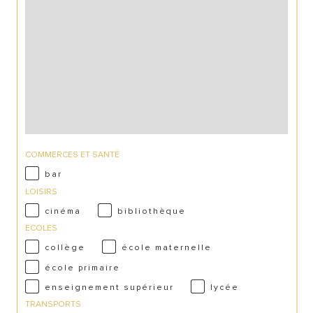
COMMERCES ET SANTÉ
bar
LOISIRS
cinéma
bibliothèque
ECOLES
collège
école maternelle
école primaire
enseignement supérieur
lycée
TRANSPORTS