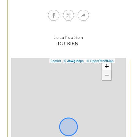
Localisation
DU BIEN
Leaflet
|
©
Maps
|
© OpenStreetMap
Jawg
+
−