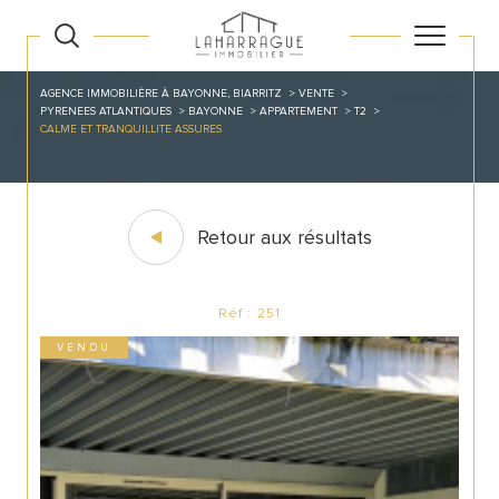
AGENCE IMMOBILIÈRE À BAYONNE, BIARRITZ
VENTE
PYRENEES ATLANTIQUES
BAYONNE
APPARTEMENT
T2
CALME ET TRANQUILLITE ASSURES
Retour aux résultats
Réf : 251
VENDU