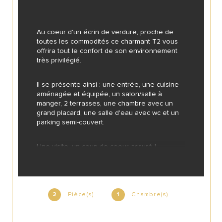
Au coeur d'un écrin de verdure, proche de 
toutes les commodités ce charmant T2 vous 
offrira tout le confort de son environnement 
très privilégié.
Il se présente ainsi : une entrée, une cuisine 
aménagée et équipée, un salon/salle à 
manger, 2 terrasses, une chambre avec un 
grand placard, une salle d'eau avec wc et un 
parking semi-couvert.
Une visite, un coup de coeur assuré !
Pièce(s)
Chambre(s)
2
1