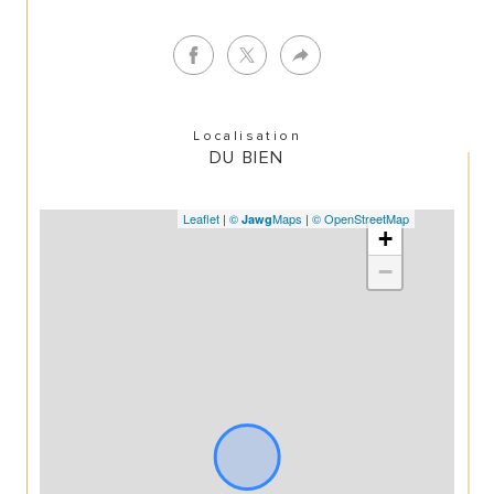
Localisation
DU BIEN
Leaflet
|
©
Maps
|
© OpenStreetMap
Jawg
+
−