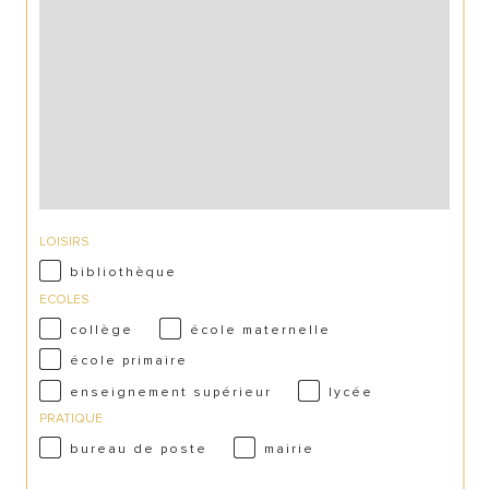
LOISIRS
bibliothèque
ECOLES
collège
école maternelle
école primaire
enseignement supérieur
lycée
PRATIQUE
bureau de poste
mairie