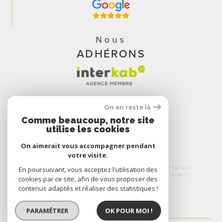
Nous
ADHÉRONS
On en reste là
Comme beaucoup, notre site
utilise les cookies
On aimerait vous accompagner pendant
votre visite.
En poursuivant, vous acceptez l'utilisation des
© 2026 | TOUS DROITS RÉSERVÉS | TRADUCTION POWERED BY GOOGLE |
NOS HONORAIRES
PLAN DU SITE
MENTIONS LÉGALES
ADMIN
cookies par ce site, afin de vous proposer des
NOS LIENS
POLITIQUE RGPD
COOKIES
contenus adaptés et réaliser des statistiques !
PARAMÉTRER
OK POUR MOI !