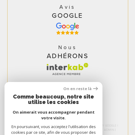
Avis
GOOGLE
Nous
ADHÉRONS
On en reste là
Comme beaucoup, notre site
utilise les cookies
On aimerait vous accompagner pendant
votre visite.
© 2026 | TOUS DROITS RÉSERVÉS | TRADUCTION POWERED BY GOOGLE |
En poursuivant, vous acceptez l'utilisation des
NOS HONORAIRES
PLAN DU SITE
MENTIONS LÉGALES
ADMIN
cookies par ce site, afin de vous proposer des
NOS LIENS
POLITIQUE RGPD
COOKIES